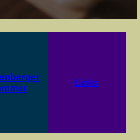
enberger­
Links
ommer