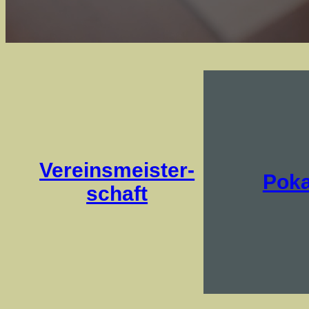
Vereins­meister­­
Poka
schaft