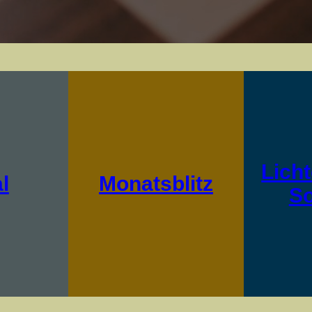
Licht
l
Monatsblitz
S