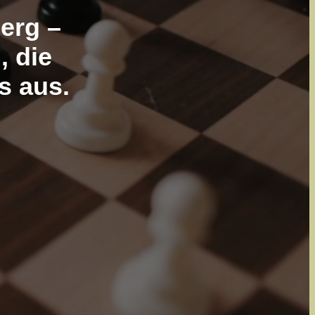
erg –
, die
s aus.