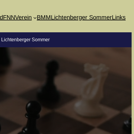
d
FNN
Verein
BMM
Lichtenberger Sommer
Links
nberger Sommer