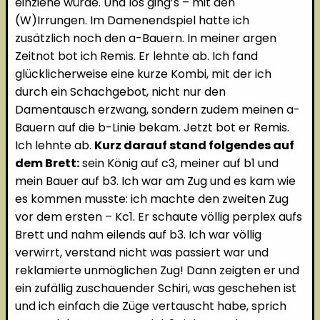
einziehe würde. Und los ging’s – mit den
(W)Irrungen. Im Damenendspiel hatte ich
zusätzlich noch den a-Bauern. In meiner argen
Zeitnot bot ich Remis. Er lehnte ab. Ich fand
glücklicherweise eine kurze Kombi, mit der ich
durch ein Schachgebot, nicht nur den
Damentausch erzwang, sondern zudem meinen a-
Bauern auf die b-Linie bekam. Jetzt bot er Remis.
Ich lehnte ab.
Kurz darauf stand folgendes auf
dem Brett:
sein König auf c3, meiner auf b1 und
mein Bauer auf b3. Ich war am Zug und es kam wie
es kommen musste: ich machte den zweiten Zug
vor dem ersten – Kc1. Er schaute völlig perplex aufs
Brett und nahm eilends auf b3. Ich war völlig
verwirrt, verstand nicht was passiert war und
reklamierte unmöglichen Zug! Dann zeigten er und
ein zufällig zuschauender Schiri, was geschehen ist
und ich einfach die Züge vertauscht habe, sprich